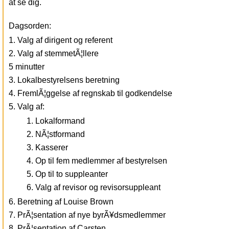
at se dig.
Dagsorden:
Valg af dirigent og referent
Valg af stemmetÃ¦llere
5 minutter
Lokalbestyrelsens beretning
FremlÃ¦ggelse af regnskab til godkendelse
Valg af:
Lokalformand
NÃ¦stformand
Kasserer
Op til fem medlemmer af bestyrelsen
Op til to suppleanter
Valg af revisor og revisorsuppleant
Beretning af Louise Brown
PrÃ¦sentation af nye byrÃ¥dsmedlemmer
PrÃ¦sentation af Carsten