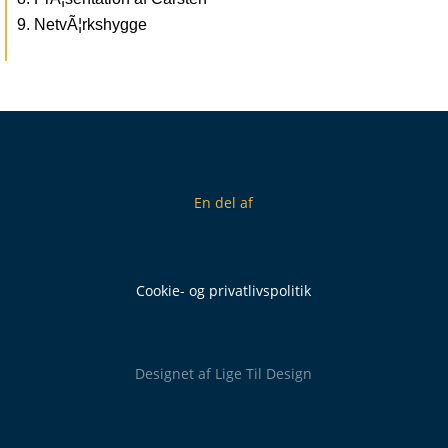
NetvÃ¦rkshygge
En del af
Cookie- og privatlivspolitik
Designet af
Lige Til Design