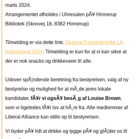
marts 2024.
Arrangementet afholdes i Uhresalen pÃ¥ Hinnerup
Bibliotek (Skovvej 18, 8382 Hinnerup)
Tilmelding er via dette link:
General Forsamling for LA
Kronjylland 2024
. Tilmelding er kun for at vi kan sikre at
der er nok snacks og drikkevarer til alle.
Udover spÃ¦ndende beretning fra bestyrelsen, valg af ny
bestyrelse og mulighed for at mÃ¸de jeres lokale
kandidater,
fÃ¥r vi ogsÃ¥ besÃ¸g af Louise Brown
,
som vi ligeledes fÃ¥r lov at hÃ¸re fra. Alle medlemmer af
Liberal Alliance kan stille op til bestyrelsen.
Vi byder pÃ¥ lidt at drikke og tygge pÃ¥ og glÃ¦der os til